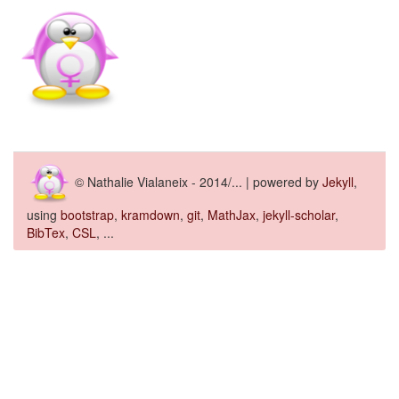
© Nathalie Vialaneix - 2014/... | powered by
Jekyll
,
using
bootstrap
,
kramdown
,
git
,
MathJax
,
jekyll-scholar
,
BibTex
,
CSL
, ...